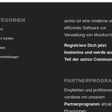
TEGORIEN
axinio ist eine moderne u
effiziente Software zur
in
Verwaltung von Musiksch
t Insides
Registriere Dich jetzt
iews
kostenlos und werde au
emitteilungen
Teil der axinio Communi
PARTNERPROGR
Empfehlen und profitieren
verdiene mit unserem
Partnerprogramm
attrak
Provisionen.