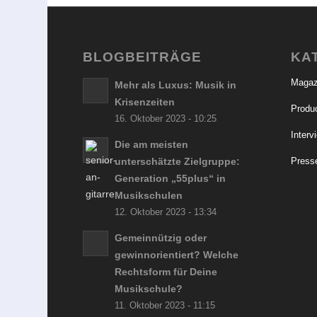
BLOGBEITRÄGE
KA
Magaz
Mehr als Luxus: Musik in
Krisenzeiten
Produc
16. Oktober 2023 - 10:25
Interv
Die am meisten
unterschätzte Zielgruppe:
Press
Generation „55plus“ in
Musikschulen
12. Oktober 2023 - 13:34
Gemeinnützig oder
gewinnorientiert? Welche
Rechtsform für Deine
Musikschule?
11. Oktober 2023 - 11:15