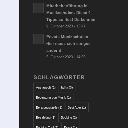
Mitarbeiterführung in
Musikschulen: Diese 4
Tipps solltest Du kennen
9. Oktober 2023 - 13:47
Private Musikschulen:
Hier muss sich einiges
ändern!
5. Oktober 2023 - 14:06
SCHLAGWÖRTER
Austausch
(1)
bdfm
(3)
Bedeutung von Musik
(1)
Beratungsstelle
(1)
Best Ager
(1)
Bezahlung
(1)
Booking
(2)
Booking Tool
(1)
Event
(1)