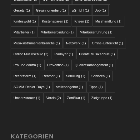
Gesetz
(1)
Gewinnorientiert
(1)
gGmbH
(1)
Job
(1)
Kindeswohl
(1)
Kostensparen
(1)
Krisen
(1)
Misshandlung
(1)
Mitarbeiter
(1)
Mitarbeiterbindung
(1)
Mitarbeiterführung
(1)
Musikinstrumentenbranche
(1)
Netzwerk
(1)
Offline-Unterricht
(1)
Online Musikschule
(3)
Plädoyer
(1)
Private Musikschule
(1)
Pro und contra
(1)
Prävention
(1)
Qualitätsmanagement
(1)
Rechtsform
(1)
Rentner
(1)
Schulung
(1)
Senioren
(1)
SOMM-Dealer-Days
(1)
stellenangebot
(1)
Tipps
(1)
Umsatzsteuer
(1)
Verein
(2)
Zertifikat
(1)
Zielgruppe
(1)
KATEGORIEN