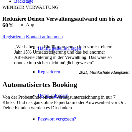
Backstage
WENIGER VERWALTUNG
Reduziere Deinen Verwaltungsaufwand um bis zu
App
60%
Registrieren
Kontakt aufnehmen
„Wir haben seit Einführung von axinio vor ca. einem
Häufig gestellte Fragen
Jahr 15% Umsatzsteigerung und das bei enormer
Arbeitserleichterung in der Verwaltung. Das wäre so
ohne axinio sicher nicht möglich gewesen“
Registrieren
2021, Musikschule Klangkunst
Automatisiertes Booking
Demo anfordern
Von der Probestunde bis zur Vertragsunterzeichnung in nur 7
Klicks. Und das ganz ohne Papierkram oder Anwesenheit vor Ort.
Deine Kunden werden es Dir danken.
Passwort vergessen?