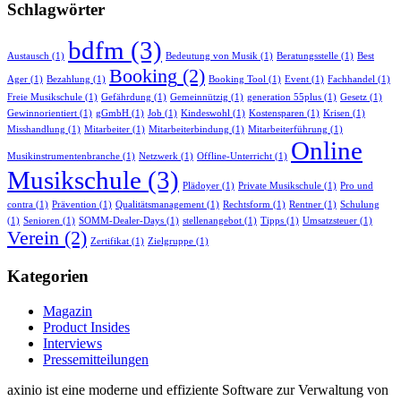
Schlagwörter
bdfm
(3)
Austausch
(1)
Bedeutung von Musik
(1)
Beratungsstelle
(1)
Best
Booking
(2)
Ager
(1)
Bezahlung
(1)
Booking Tool
(1)
Event
(1)
Fachhandel
(1)
Freie Musikschule
(1)
Gefährdung
(1)
Gemeinnützig
(1)
generation 55plus
(1)
Gesetz
(1)
Gewinnorientiert
(1)
gGmbH
(1)
Job
(1)
Kindeswohl
(1)
Kostensparen
(1)
Krisen
(1)
Misshandlung
(1)
Mitarbeiter
(1)
Mitarbeiterbindung
(1)
Mitarbeiterführung
(1)
Online
Musikinstrumentenbranche
(1)
Netzwerk
(1)
Offline-Unterricht
(1)
Musikschule
(3)
Plädoyer
(1)
Private Musikschule
(1)
Pro und
contra
(1)
Prävention
(1)
Qualitätsmanagement
(1)
Rechtsform
(1)
Rentner
(1)
Schulung
(1)
Senioren
(1)
SOMM-Dealer-Days
(1)
stellenangebot
(1)
Tipps
(1)
Umsatzsteuer
(1)
Verein
(2)
Zertifikat
(1)
Zielgruppe
(1)
Kategorien
Magazin
Product Insides
Interviews
Pressemitteilungen
axinio ist eine moderne und effiziente Software zur Verwaltung von