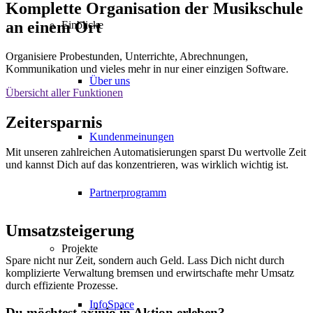
Komplette Organisation der Musikschule
an einem Ort
Einblicke
Organisiere Probestunden, Unterrichte, Abrechnungen,
Kommunikation und vieles mehr in nur einer einzigen Software.
Über uns
Übersicht aller Funktionen
Zeitersparnis
Kundenmeinungen
Mit unseren zahlreichen Automatisierungen sparst Du wertvolle Zeit
und kannst Dich auf das konzentrieren, was wirklich wichtig ist.
Partnerprogramm
Umsatzsteigerung
Projekte
Spare nicht nur Zeit, sondern auch Geld. Lass Dich nicht durch
komplizierte Verwaltung bremsen und erwirtschafte mehr Umsatz
durch effiziente Prozesse.
InfoSpace
Du möchtest axinio in Aktion erleben?