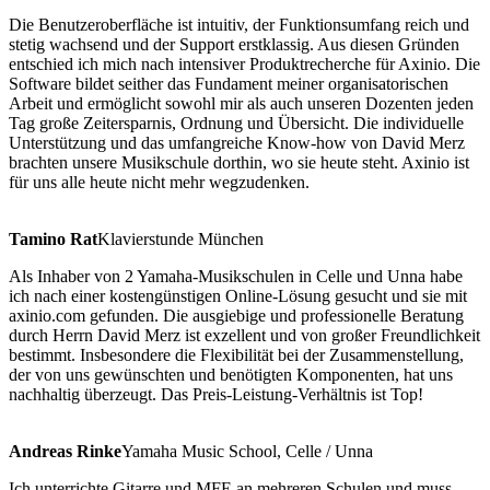
Die Benutzeroberfläche ist intuitiv, der Funktionsumfang reich und
stetig wachsend und der Support erstklassig. Aus diesen Gründen
entschied ich mich nach intensiver Produktrecherche für Axinio. Die
Software bildet seither das Fundament meiner organisatorischen
Arbeit und ermöglicht sowohl mir als auch unseren Dozenten jeden
Tag große Zeitersparnis, Ordnung und Übersicht. Die individuelle
Unterstützung und das umfangreiche Know-how von David Merz
brachten unsere Musikschule dorthin, wo sie heute steht. Axinio ist
für uns alle heute nicht mehr wegzudenken.
Tamino Rat
Klavierstunde München
Als Inhaber von 2 Yamaha-Musikschulen in Celle und Unna habe
ich nach einer kostengünstigen Online-Lösung gesucht und sie mit
axinio.com gefunden. Die ausgiebige und professionelle Beratung
durch Herrn David Merz ist exzellent und von großer Freundlichkeit
bestimmt. Insbesondere die Flexibilität bei der Zusammenstellung,
der von uns gewünschten und benötigten Komponenten, hat uns
nachhaltig überzeugt. Das Preis-Leistung-Verhältnis ist Top!
Andreas Rinke
Yamaha Music School, Celle / Unna
Ich unterrichte Gitarre und MFE an mehreren Schulen und muss