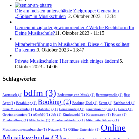
Die am meisten unterschätzte Zielgruppe: Generation
„55plus“ in Musikschulen
12. Oktober 2023 - 13:34
Gemeinnützig oder gewinnorientiert? Welche Rechtsform für
Deine Musikschule?
11. Oktober 2023 - 11:15
Mitarbeiterführung in Musikschulen: Diese 4 Tipps solltest
Du kennen
9. Oktober 2023 - 13:47
Private Musikschulen: Hier muss sich einiges ändern!
5.
Oktober 2023 - 14:06
Schlagwörter
bdfm
(3)
Austausch
(1)
Bedeutung von Musik
(1)
Beratungsstelle
(1)
Best
Booking
(2)
Ager
(1)
Bezahlung
(1)
Booking Tool
(1)
Event
(1)
Fachhandel
(1)
Freie Musikschule
(1)
Gefährdung
(1)
Gemeinnützig
(1)
generation 55plus
(1)
Gesetz
(1)
Gewinnorientiert
(1)
gGmbH
(1)
Job
(1)
Kindeswohl
(1)
Kostensparen
(1)
Krisen
(1)
Misshandlung
(1)
Mitarbeiter
(1)
Mitarbeiterbindung
(1)
Mitarbeiterführung
(1)
Online
Musikinstrumentenbranche
(1)
Netzwerk
(1)
Offline-Unterricht
(1)
Musikschule
(3)