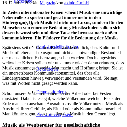
Backstage
16. Oktober 2023
/
in
Magazin
/
von
axinio GmbH
In Zeiten internationaler Krisen scheint Musik eine unwichtige
Nebenrolle zu spielen und gerät immer mehr in den
Hintergrund. Doch Musik ist nicht nur Luxus, sondern für den
App
Menschen von enormer Bedeutung. Musikschulen sollten sich
dessen bewusst sein und diese Tatsache bewusst nach außen
kommunizieren. Ein Plädoyer für die Bedeutung der Musik.
Häufig gestellte Fragen
Spätestens seit der Corona-Krise wurde deutlich, dass Kultur und
Musik oft eher als Luxusgut und nicht als notwendiger Bestandteil
der menschlichen Existenz angesehen werden. Doch angesichts
weltweiter Krisen sollten wir uns immer wieder daran erinnern, dass
Musik zusammenschweißt, Mut macht und Hoffnung bringt. Sie ist
Registrieren
ein unersetzbares Kommunikationsmittel, das über alle
Ländergrenzen hinweg verwendet und verstanden wird. Sie sagt,
was mit Worten nicht gesagt werden kann.
Demo anfordern
Schon unsere Vorfahren haben bei der Arbeit oder bei Festen
musiziert. Dabei ist es egal, welche Völker und welchen Fleck der
Erde man sich anschaut: Ausnahmslos alle Völker nutzen Musik als
Ausdruck ihrer Gefühle, als Ritual oder als Kommunikationsmittel.
Man könnte sagen, dass uns allen die Musik in den Genen liegt.
Passwort vergessen?
Musik als Wegbereiter für gesellschaftliche