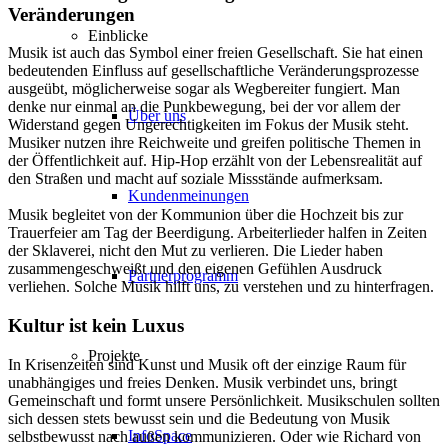
Veränderungen
Einblicke
Musik ist auch das Symbol einer freien Gesellschaft. Sie hat einen
bedeutenden Einfluss auf gesellschaftliche Veränderungsprozesse
ausgeübt, möglicherweise sogar als Wegbereiter fungiert. Man
denke nur einmal an die Punkbewegung, bei der vor allem der
Über uns
Widerstand gegen Ungerechtigkeiten im Fokus der Musik steht.
Musiker nutzen ihre Reichweite und greifen politische Themen in
der Öffentlichkeit auf. Hip-Hop erzählt von der Lebensrealität auf
den Straßen und macht auf soziale Missstände aufmerksam.
Kundenmeinungen
Musik begleitet von der Kommunion über die Hochzeit bis zur
Trauerfeier am Tag der Beerdigung. Arbeiterlieder halfen in Zeiten
der Sklaverei, nicht den Mut zu verlieren. Die Lieder haben
zusammengeschweißt und den eigenen Gefühlen Ausdruck
Partnerprogramm
verliehen. Solche Musik hilft uns, zu verstehen und zu hinterfragen.
Kultur ist kein Luxus
Projekte
In Krisenzeiten sind Kunst und Musik oft der einzige Raum für
unabhängiges und freies Denken. Musik verbindet uns, bringt
Gemeinschaft und formt unsere Persönlichkeit. Musikschulen sollten
sich dessen stets bewusst sein und die Bedeutung von Musik
InfoSpace
selbstbewusst nach außen kommunizieren. Oder wie Richard von