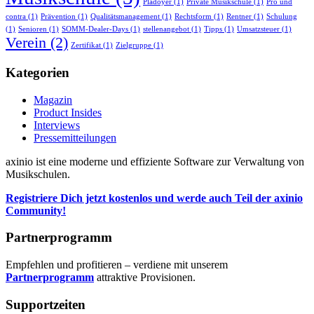
Plädoyer
(1)
Private Musikschule
(1)
Pro und
contra
(1)
Prävention
(1)
Qualitätsmanagement
(1)
Rechtsform
(1)
Rentner
(1)
Schulung
(1)
Senioren
(1)
SOMM-Dealer-Days
(1)
stellenangebot
(1)
Tipps
(1)
Umsatzsteuer
(1)
Verein
(2)
Zertifikat
(1)
Zielgruppe
(1)
Kategorien
Magazin
Product Insides
Interviews
Pressemitteilungen
axinio ist eine moderne und effiziente Software zur Verwaltung von
Musikschulen.
Registriere Dich jetzt kostenlos und werde auch Teil der axinio
Community!
Partnerprogramm
Empfehlen und profitieren – verdiene mit unserem
Partnerprogramm
attraktive Provisionen.
Supportzeiten