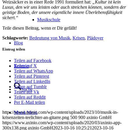
Weizsäcker es in einer Rede 1991 formuliert hat:
„Kultur ist kein
Luxus, den wir uns leisten oder auch streichen können, sondern der
geistige Boden, der unsere eigentliche innere Überlebensfähigkeit
sichert.“
Musikschule
Teile diesen Beitrag, wenn er Dir gefällt!
Schlagworte:
Bedeutung von Musik
,
Krisen
,
Plädoyer
Blog
Eintrag teilen
Teilen auf Facebook
Teilen auf X
Kontakt
Teilen auf WhatsApp
Teilen auf Pinterest
Teilen auf LinkedIn
Teilen auf Tumblr
Suche
Teilen auf Vk
Teilen auf Reddit
Per E-Mail teilen
https://www.axinio.com/wp-content/uploads/2023/10/musik-in-
Menü
Menü
krisenzeiten-teelichter-an-gitarre.png
500
900
axinio GmbH
https://www.axinio.com/wp-content/uploads/2020/03/axinio-app-
300x138.png
axinio GmbH
2023-10-16 10:25:21
2023-10-16